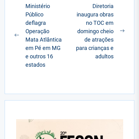
Navegação
Ministério
Diretoria
Público
inaugura obras
de
deflagra
no TOC em
Post
Operação
domingo cheio
Próxi
Postagem
Mata Atlântica
de atrações
posta
anterior:
em Pé em MG
para crianças e
e outros 16
adultos
estados