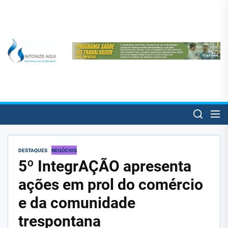
Skip
to
the
content
SintonizeAqui
SintonizeAqui
Notícias de Três Pontas e informações úteis para o trespontano!
DESTAQUES
NEGÓCIOS
5º IntegrAÇÃO apresenta
ações em prol do comércio
e da comunidade
trespontana