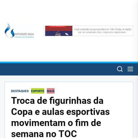
Skip
to
the
content
SintonizeAqui
SintonizeAqui
Notícias de Três Pontas e informações úteis para o trespontano!
DESTAQUES
ESPORTE
MAIS
Troca de figurinhas da
Copa e aulas esportivas
movimentam o fim de
semana no TOC