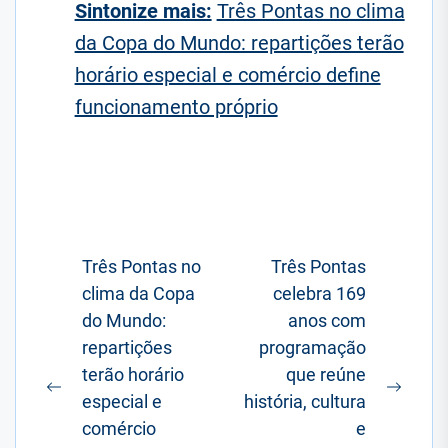
Sintonize mais:
Três Pontas no clima
da Copa do Mundo: repartições terão
horário especial e comércio define
funcionamento próprio
Navegação
Três Pontas no
Três Pontas
clima da Copa
celebra 169
de
do Mundo:
anos com
Post
repartições
programação
terão horário
que reúne
Postagem
Próxi
especial e
história, cultura
anterior:
posta
comércio
e