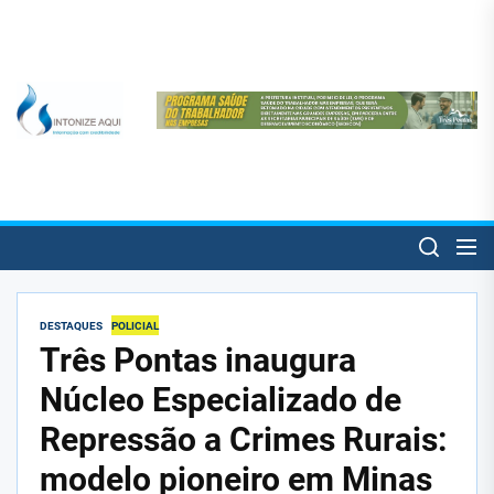
Skip
to
the
content
SintonizeAqui
SintonizeAqui
Notícias de Três Pontas e informações úteis para o trespontano!
DESTAQUES
POLICIAL
Três Pontas inaugura
Núcleo Especializado de
Repressão a Crimes Rurais:
modelo pioneiro em Minas