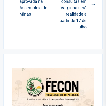
Postagem
aprovada na
consultas em
anterior:
Próxi
Assembleia de
Varginha será
posta
Minas
realidade a
partir de 17 de
julho