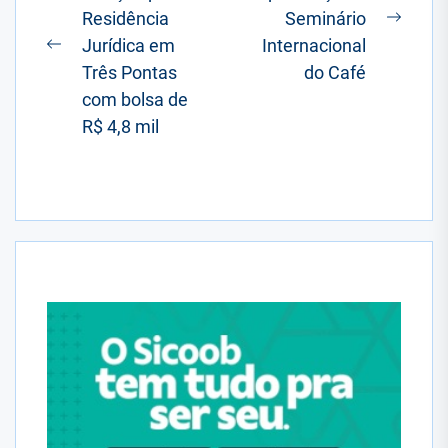
Residência
Seminário
Post
Próxi
Jurídica em
Internacional
Postagem
posta
Três Pontas
do Café
anterior:
com bolsa de
R$ 4,8 mil