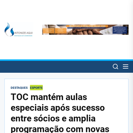
Skip
to
the
content
SintonizeAqui
SintonizeAqui
Notícias de Três Pontas e informações úteis para o trespontano!
DESTAQUES
ESPORTE
TOC mantém aulas
especiais após sucesso
entre sócios e amplia
programação com novas