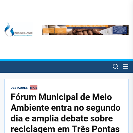
Skip
to
the
content
SintonizeAqui
SintonizeAqui
Notícias de Três Pontas e informações úteis para o trespontano!
DESTAQUES
MAIS
Fórum Municipal de Meio
Ambiente entra no segundo
dia e amplia debate sobre
reciclagem em Três Pontas