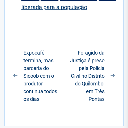
liberada para a população
Navegação
Expocafé
Foragido da
termina, mas
Justiça é preso
de
parceria do
pela Polícia
Post
Sicoob com o
Civil no Distrito
Postagem
Próxi
produtor
do Quilombo,
anterior:
posta
continua todos
em Três
os dias
Pontas