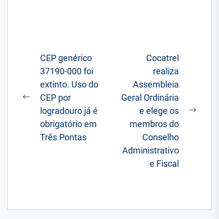
Navegação
CEP genérico
Cocatrel
37190-000 foi
realiza
de
extinto. Uso do
Assembleia
Post
CEP por
Geral Ordinária
Postagem
logradouro já é
e elege os
anterior:
Próxi
obrigatório em
membros do
posta
Três Pontas
Conselho
Administrativo
e Fiscal