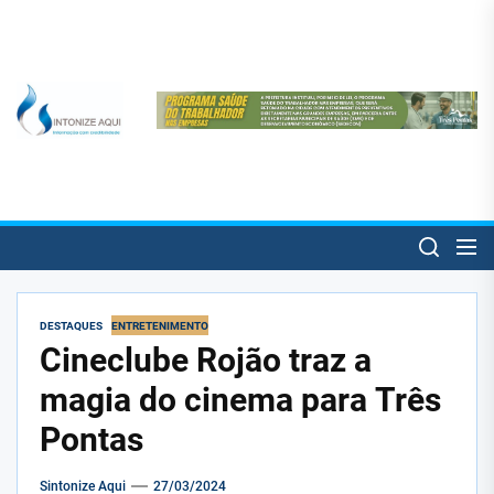
Skip
to
the
content
SintonizeAqui
SintonizeAqui
Notícias de Três Pontas e informações úteis para o trespontano!
DESTAQUES
ENTRETENIMENTO
Cineclube Rojão traz a
magia do cinema para Três
Pontas
Sintonize Aqui
27/03/2024