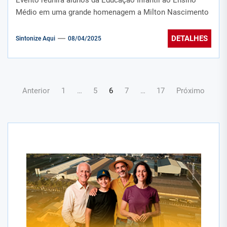
Médio em uma grande homenagem a Milton Nascimento
DETALHES
Sintonize Aqui
08/04/2025
Paginação
Anterior
1
…
5
6
7
…
17
Próximo
de
posts