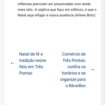
infâncias precisam ser preservadas com ainda
mais zelo. A súplica que faço em silêncio, é que o
Natal seja refúgio e nunca ausência (Arlene Brito)
Navegação
Natal de fé e
Comércio de
tradição reúne
Três Pontas:
de
Postagem
fiéis em Três
confira os
Post
anterior:
Próxi
Pontas
horários e se
posta
organize para
o Réveillon