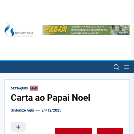
Skip
to
the
content
SintonizeAqui
SintonizeAqui
Notícias de Três Pontas e informações úteis para o trespontano!
DESTAQUES
MAIS
Carta ao Papai Noel
Sintonize Aqui
24/12/2025