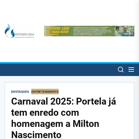
Skip
to
the
content
SintonizeAqui
SintonizeAqui
Notícias de Três Pontas e informações úteis para o trespontano!
DESTAQUES
ENTRETENIMENTO
Carnaval 2025: Portela já
tem enredo com
homenagem a Milton
Nascimento