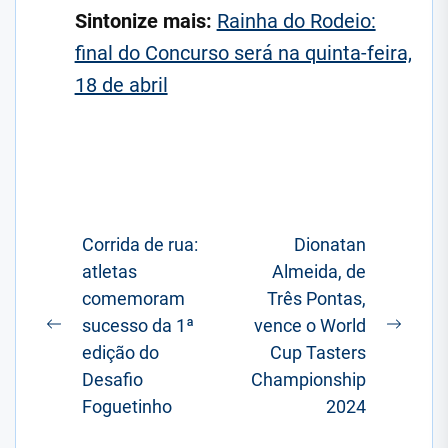
Sintonize mais:
Rainha do Rodeio:
final do Concurso será na quinta-feira,
18 de abril
Navegação
Corrida de rua:
Dionatan
atletas
Almeida, de
de
comemoram
Três Pontas,
Post
sucesso da 1ª
vence o World
Postagem
Próxi
edição do
Cup Tasters
anterior:
posta
Desafio
Championship
Foguetinho
2024